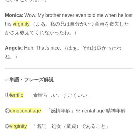
Monica
: Wow. My brother never even told me when he lost
his
virginity
.（まあ。私の兄は自分がいつ童貞を喪失した
かさえ教えてくれなかったわ。）
Angela
: Huh. That’s nice. （はぁ。それは良かったわ
ね。）
✅
単語・フレーズ解説
①
terrific
「素晴らしい、すごくいい」
②
emotional age
「感情年齢」※mental age 精神年齢
③
virginity
「名詞 処女（童貞）であること」