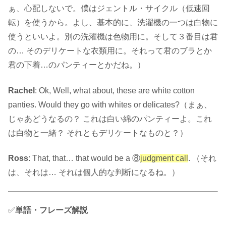
ぁ、心配しないで。僕はジェントル・サイクル（低速回
転）を使うから。よし、基本的に、洗濯機の一つは白物に
使うといいよ。別の洗濯機は色物用に。そして３番目は君
の… そのデリケートな衣類用に。それって君のブラとか
君の下着…のパンティーとかだね。）
Rachel
: Ok, Well, what about, these are white cotton
panties. Would they go with whites or delicates?（まぁ、
じゃあどうなるの？ これは白い綿のパンティーよ。これ
は白物と一緒？ それともデリケートなものと？）
Ross
: That, that… that would be a ⑧
judgment call
. （それ
は、それは… それは個人的な判断になるね。）
✅
単語・フレーズ解説