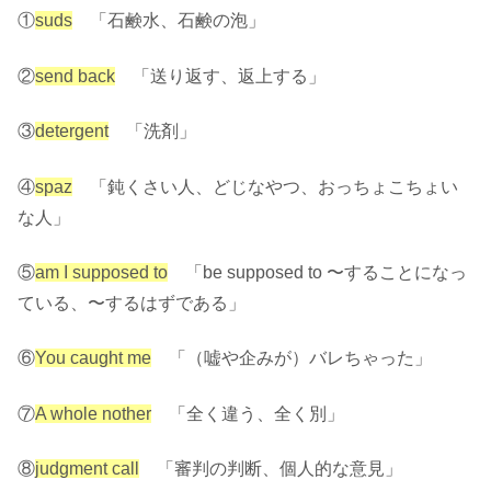
①
suds
「石鹸水、石鹸の泡」
②
send back
「送り返す、返上する」
③
detergent
「洗剤」
④
spaz
「鈍くさい人、どじなやつ、おっちょこちょい
な人」
⑤
am I supposed to
「be supposed to 〜することになっ
ている、〜するはずである」
⑥
You caught me
「（嘘や企みが）バレちゃった」
⑦
A whole nother
「全く違う、全く別」
⑧
judgment call
「審判の判断、個人的な意見」