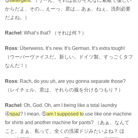
③
detergent
. （うーん、それは君がそんなに素敵で優しい
からだよ、その… えーっ、君は… あぁ、ねぇ、洗剤必要
だよね。）
Rachel
: What’s that? （それは何？）
Ross
: Überweiss. It’s new. It’s German. It’s extra tough!
（ウーバーヴァイスだ。新しい。ドイツ製。すっごくタフ
なんだ！）
Ross
: Rach, do you uh, are you gonna separate those?
（レイチェル、君は、それらの服を分けるつもり？）
Rachel
: Oh, God. Oh, am I being like a total laundry
④
spaz
? I mean, ⑤
am I supposed to
use like one machine
for shirts and another machine for pants? （あぁ、なんて
こと。まぁ、私って、全くの洗濯ドジみたいよね？ ほ