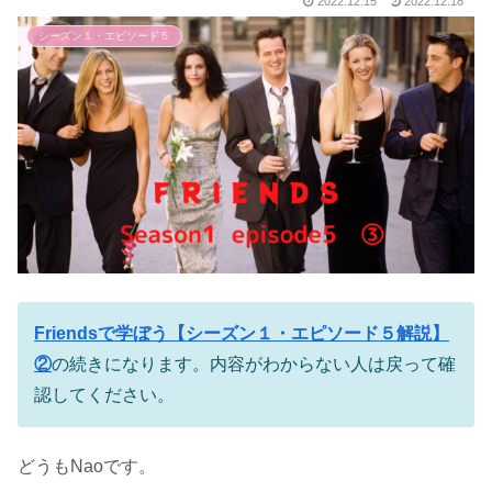
2022.12.15
2022.12.18
シーズン１・エピソード５
Friendsで学ぼう【シーズン１・エピソード５解説】
②
の続きになります。内容がわからない人は戻って確
認してください。
どうもNaoです。