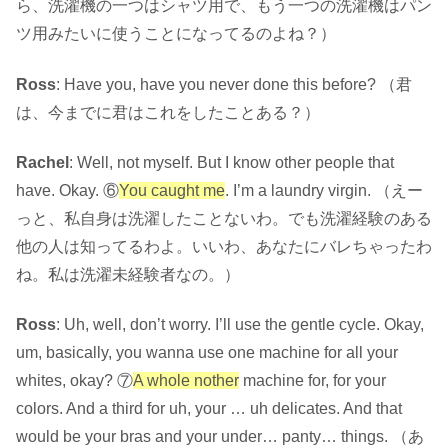
ら、洗濯機の一つはシャツ用で、もう一つの洗濯機はパン
ツ用みたいに使うことになってるのよね？）
Ross
: Have you, have you never done this before? （君
は、今までに君はこれをしたことある？）
Rachel
: Well, not myself. But I know other people that
have. Okay. ⑥
You caught me
. I’m a laundry virgin. （えー
っと、私自身は洗濯したことないわ。でも洗濯経験のある
他の人は知ってるわよ。いいわ、あなたにバレちゃったわ
ね。私は洗濯未経験者なの。）
Ross
: Uh, well, don’t worry. I’ll use the gentle cycle. Okay,
um, basically, you wanna use one machine for all your
whites, okay? ⑦
A whole nother
machine for, for your
colors. And a third for uh, your … uh delicates. And that
would be your bras and your under… panty… things. （あ