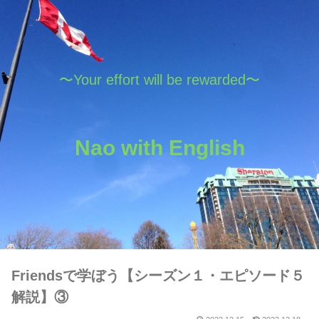
〜Your effort will be rewarded〜
Nao with English
Friendsで学ぼう【シーズン１・エピソード５
解説】③