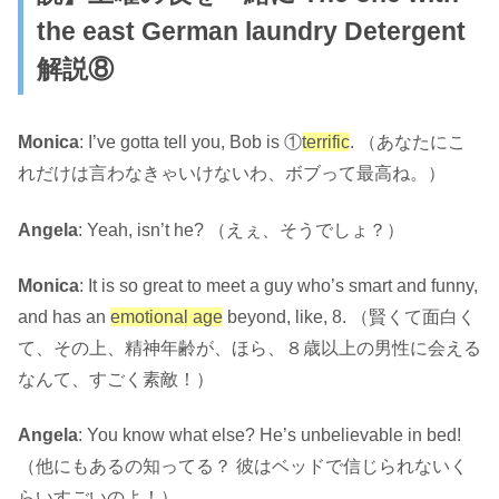
the east German laundry Detergent
解説⑧
Monica
: I’ve gotta tell you, Bob is ①
terrific
. （あなたにこ
れだけは言わなきゃいけないわ、ボブって最高ね。）
Angela
: Yeah, isn’t he? （えぇ、そうでしょ？）
Monica
: It is so great to meet a guy who’s smart and funny,
and has an
emotional age
beyond, like, 8. （賢くて面白く
て、その上、精神年齢が、ほら、８歳以上の男性に会える
なんて、すごく素敵！）
Angela
: You know what else? He’s unbelievable in bed!
（他にもあるの知ってる？ 彼はベッドで信じられないく
らいすごいのよ！）