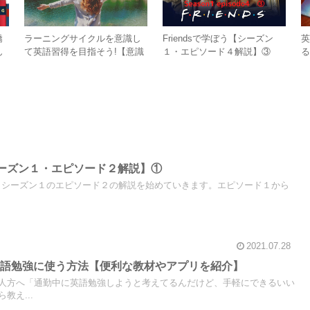
矯
ラーニングサイクルを意識し
Friendsで学ぼう【シーズン
ん
て英語習得を目指そう!【意識
１・エピソード４解説】③
る
が変わる】
人
【シーズン１・エピソード２解説】①
ends、シーズン１のエピソード２の解説を始めていきます。エピソード１から
2021.07.28
英語勉強に使う方法【便利な教材やアプリを紹介】
人方へ「通勤中に英語勉強しようと考えてるんだけど、手軽にできるいい
教え...