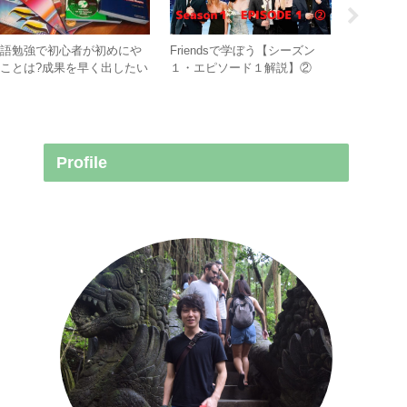
英語勉強で初心者が初めにや
Friendsで学ぼう【シーズン
Friend
ことは?成果を早く出したい
１・エピソード１解説】②
１・エピ
必須!
Profile