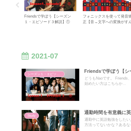
【シーズン
Friendsで学ぼう【シーズン
フォニックスを使って発音
解説】①
１・エピソード３解説】①
正【音→文字への変換がす
なりできる】
2021-07
Friendsで学ぼう
シーズン１・エピソード２
どうもNaoです。 Fri
始めたい方はこちらか...
通勤時間を有意義に
Study
通勤中に英語勉強をしたい
方法ってないかな？あるなら