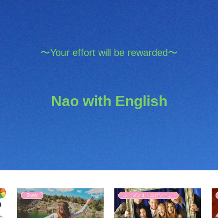
〜Your effort will be rewarded〜
Nao with English
Study
シーズン１・エピソード４