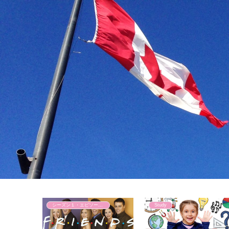
１
シーズン１・エピソード３
Study