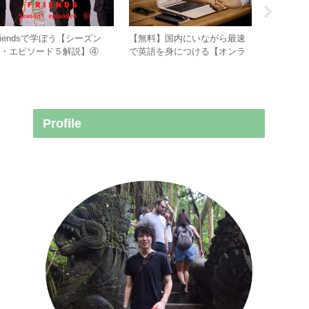
riendsで学ぼう【シーズン
【無料】国内にいながら最速
Friend
１・エピソード５解説】④
で英語を身につける【オンラ
１・エピ
イン英会話】
Profile