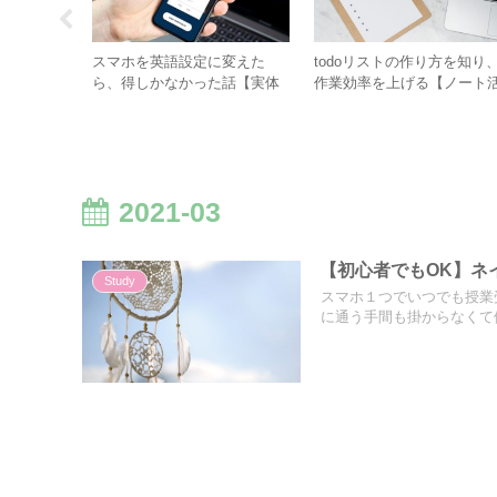
【シーズン
スマホを英語設定に変えた
todoリストの作り方を知り
解説】⑤
ら、得しかなかった話【実体
作業効率を上げる【ノート
験から】
用法】
2021-03
【初心者でもOK】ネ
Study
スマホ１つでいつでも授業
に通う手間も掛からなくて便