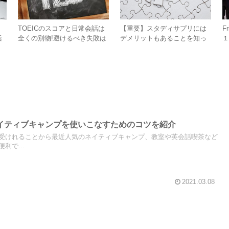
、
TOEICのスコアと日常会話は
【重要】スタディサプリには
F
活
全くの別物!避けるべき失敗は
デメリットもあることを知っ
１つ
ておこう!
イティブキャンプを使いこなすためのコツを紹介
受けれることから最近人気のネイティブキャンプ、教室や英会話喫茶など
利で...
2021.03.08