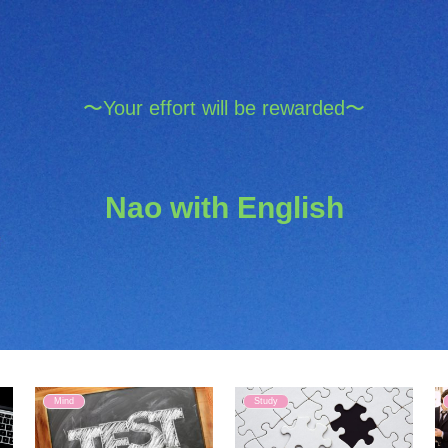
〜Your effort will be rewarded〜
Nao with English
Mind
Study