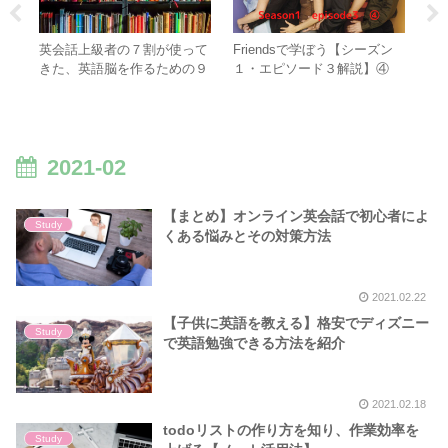
け】
英会話上級者の７割が使って
Friendsで学ぼう【シーズン
明
時に
きた、英語脳を作るための９
１・エピソード３解説】④
英
つの教材
の
2021-02
【まとめ】オンライン英会話で初心者によ
Study
くある悩みとその対策方法
2021.02.22
【子供に英語を教える】格安でディズニー
Study
で英語勉強できる方法を紹介
2021.02.18
todoリストの作り方を知り、作業効率を
Study