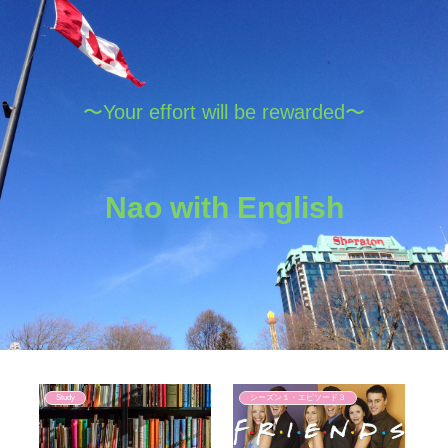
〜Your effort will be rewarded〜
Nao with English
Study
シーズン１・エピソード３
S