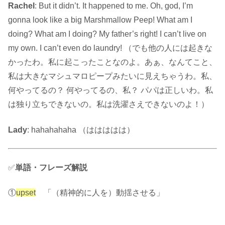
Rachel
: But it didn’t. It happened to me. Oh, god, I’m
gonna look like a big Marshmallow Peep! What am I
doing? What am I doing? My father’s right! I can’t live on
my own. I can’t even do laundry! （でも他の人には起きな
かったわ。私に起こったことなのよ。あぁ、なんてこと、
私は大きなマシュマロピープみたいに見えちゃうわ。私、
何やってるの？ 何やってるの、私？ パパは正しいわ。私
は独り立ちできないの。私は洗濯さえできないのよ！）
Lady
: hahahahaha （ははははは）
✅
単語・フレーズ解説
①
upset
「（精神的に人を）動揺させる」