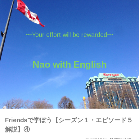
〜Your effort will be rewarded〜
Nao with English
Friendsで学ぼう【シーズン１・エピソード５
解説】④