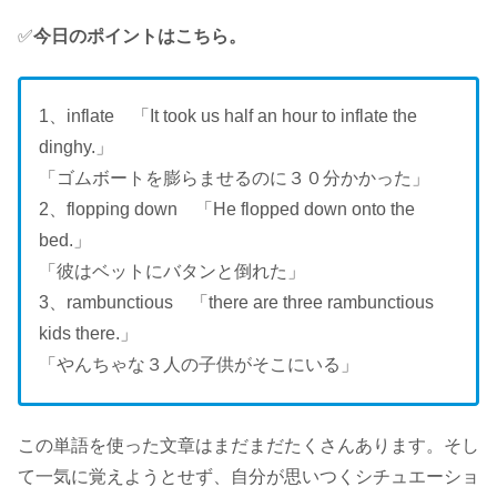
✅
今日のポイントはこちら。
1、
inflate 「It took us half an hour to inflate the
dinghy.」
「ゴムボートを膨らませるのに３０分かかった」
2、flopping down 「He flopped down onto the
bed.」
「彼はベットにバタンと倒れた」
3、rambunctious 「there are three rambunctious
kids there.」
「やんちゃな３人の子供がそこにいる」
この単語を使った文章はまだまだたくさんあります。そし
て一気に覚えようとせず、自分が思いつくシチュエーショ