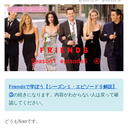
2022.12.18
2023.01.18
シーズン１・エピソード５
Friendsで学ぼう【シーズン１・エピソード５解説】
③
の続きになります。内容がわからない人は戻って確
認してください。
どうもNaoです。