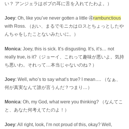
い？ アンジェラはボブの耳に舌を入れてたわよ。）
Joey
: Oh, like you’ve never gotten a little ④
rambunctious
with Ross. （おい、まるでモニカはロスとちょっとしたや
んちゃをしたことないみたいに。）
Monica
: Joey, this is sick. It’s disgusting. It’s, it’s… not
really true, is it?（ジョーイ、これって趣味が悪いよ。気持
ち悪いわ。それって…本当じゃないのね？）
Joey
: Well, who’s to say what’s true? I mean…. （なぁ、
何が真実なんて誰が言うんだ？つまり…）
Monica
: Oh, my God, what were you thinking? （なんてこ
と、あなた何考えてたのよ！）
Joey
: All right, look, I’m not proud of this, okay? Well,