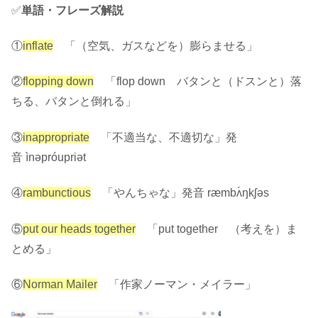
✅
単語・フレーズ解説
①
inflate
「（空気、ガスなどを）膨らませる」
②
flopping down
「flop down バタンと（ドスンと）落
ちる、バタンと倒れる
」
③
inappropriate
「不適当な、不適切な」
発
音
ìnəpróupriət
④
rambunctious
「やんちゃな」
発音
ræmbʌ́ŋ
k
ʃəs
⑤
put our heads together
「put together （考えを）ま
とめる」
⑥
Norman Mailer
「作家ノーマン・メイラー」