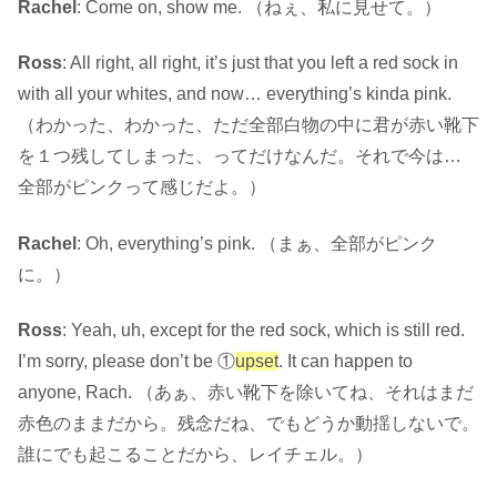
Rachel
: Come on, show me. （ねぇ、私に見せて。）
Ross
: All right, all right, it’s just that you left a red sock in
with all your whites, and now… everything’s kinda pink.
（わかった、わかった、ただ全部白物の中に君が赤い靴下
を１つ残してしまった、ってだけなんだ。それで今は…
全部がピンクって感じだよ。）
Rachel
: Oh, everything’s pink. （まぁ、全部がピンク
に。）
Ross
: Yeah, uh, except for the red sock, which is still red.
I’m sorry, please don’t be ①
upset
. It can happen to
anyone, Rach. （あぁ、赤い靴下を除いてね、それはまだ
赤色のままだから。残念だね、でもどうか動揺しないで。
誰にでも起こることだから、レイチェル。）