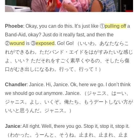
Phoebe
: Okay, you can do this. It’s just like ①
pulling off
a
Band-Aid, okay? Just do it really fast, and then the
②
wound
is ③
exposed
. Go! Go! （いいわ。あなたならこ
れができるわ。ただバンド・エイドをはがすみたいな感じ
よ、いい？ ただそれをすごく素早くやるの、そしたら傷
口がむき出しになるわ。行って、行って！）
Chandler
: Janice. Hi, Janice. Ok, here we go. I don’t think
we should go out anymore. Janice. （ジャニス、はーい、
ジャニス。よし、いくぞ。俺たち、もうデートしない方が
いいと思うんだ。ジャニス。）
Janice
: All right. Well, there you go. Stop it, stop it, stop it.
（わかった。うーんと、そうね。止まれ、止まれ、止ま