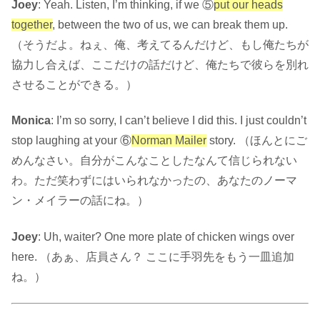
Joey
: Yeah. Listen, I’m thinking, if we ⑤
put our heads
together
, between the two of us, we can break them up.
（そうだよ。ねぇ、俺、考えてるんだけど、もし俺たちが
協力し合えば、ここだけの話だけど、俺たちで彼らを別れ
させることができる。）
Monica
: I’m so sorry, I can’t believe I did this. I just couldn’t
stop laughing at your ⑥
Norman Mailer
story. （ほんとにご
めんなさい。自分がこんなことしたなんて信じられない
わ。ただ笑わずにはいられなかったの、あなたのノーマ
ン・メイラーの話にね。）
Joey
: Uh, waiter? One more plate of chicken wings over
here. （あぁ、店員さん？ ここに手羽先をもう一皿追加
ね。）