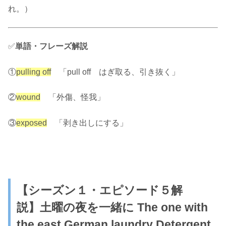
れ。）
✅
単語・フレーズ解説
①
pulling off
「pull off はぎ取る、引き抜く」
②
wound
「外傷、怪我」
③
exposed
「剥き出しにする」
【シーズン１・エピソード５解
説】
土曜の夜を一緒に
The one with
the east German laundry Detergent