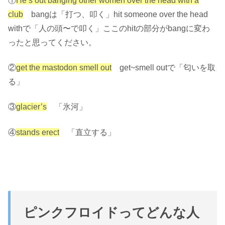
①
He’s out banging other women over the head with a
club
bangは「打つ、叩く」hit someone over the head
withで「人の頭〜で叩く」ここのhitの部分がbangに変わ
ったと思ってください。
②
get the mastodon smell out
get~smell outで「匂いを取
る」
③
glacier’s
「氷河」
④
stands erect
「直立する」
ピンクフロイドってどんな人