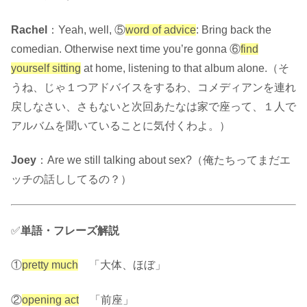
Rachel
：Yeah, well, ⑤
word of advice
: Bring back the
comedian. Otherwise next time you’re gonna ⑥
find
yourself sitting
at home, listening to that album alone.（そ
うね、じゃ１つアドバイスをするわ、コメディアンを連れ
戻しなさい、さもないと次回あたなは家で座って、１人で
アルバムを聞いていることに気付くわよ。
）
Joey
：Are we still talking about sex?（俺たちってまだエ
ッチの話ししてるの？）
✅
単語・フレーズ解説
①
pretty much
「大体、ほぼ」
②
opening act
「前座」