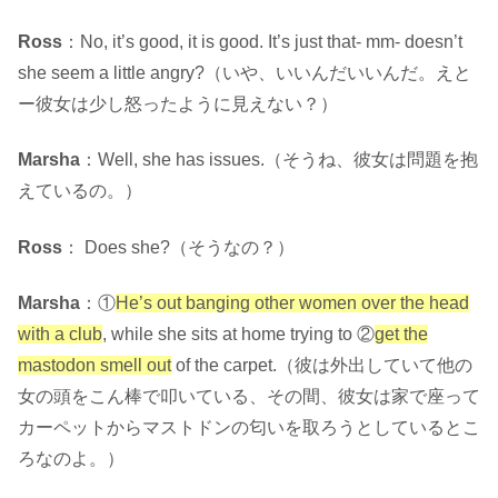
Ross
：No, it’s good, it is good. It’s just that- mm- doesn’t
she seem a little angry?（いや、いいんだいいんだ。えと
ー彼女は少し怒ったように見えない？）
Marsha
：Well, she has issues.（そうね、彼女は問題を抱
えているの。）
Ross
： Does she?（そうなの？）
Marsha
：①
He’s out banging other women over the head
with a club
, while she sits at home trying to ②
get the
mastodon smell out
of the carpet.（彼は外出していて他の
女の頭をこん棒で叩いている、その間、彼女は家で座って
カーペットからマストドンの匂いを取ろうとしているとこ
ろなのよ。）