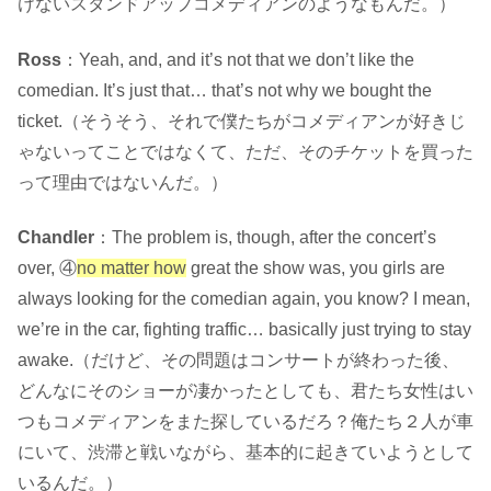
けないスタンドアップコメディアンのようなもんだ。）
Ross
：Yeah, and, and it’s not that we don’t like the
comedian. It’s just that… that’s not why we bought the
ticket.（そうそう、それで僕たちがコメディアンが好きじ
ゃないってことではなくて、ただ、そのチケットを買った
って理由ではないんだ
。）
Chandler
：The problem is, though, after the concert’s
over, ④
no matter how
great the show was, you girls are
always looking for the comedian again, you know? I mean,
we’re in the car, fighting traffic… basically just trying to stay
awake.（だけど、その問題はコンサートが終わった後、
どんなにそのショーが凄かったとしても、君たち女性はい
つもコメディアンをまた探しているだろ？俺たち２人が車
にいて、渋滞と戦いながら、基本的に起きてい
ようとして
いるんだ。）