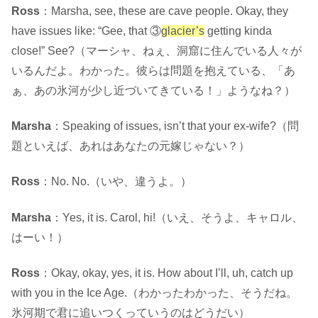
Ross
：Marsha, see, these are cave people. Okay, they
have issues like: “Gee, that ③
glacier’s
getting kinda
close!” See?（マーシャ、ねぇ、洞窟に住んでいる人々が
いるんだよ。わかった。彼らは問題を抱えている、「あ
ぁ、あの氷河が少し近づいてきている！」ようなね？）
Marsha
：Speaking of issues, isn’t that your ex-wife?（問
題といえば、あれはあなたの元嫁じゃない？）
Ross
：No. No.（いや、違うよ。）
Marsha
：Yes, it is. Carol, hi!（いえ、そうよ、キャロル、
はーい！）
Ross
：Okay, okay, yes, it is. How about I’ll, uh, catch up
with you in the Ice Age.（わかったわかった、そうだね。
氷河期で君に追いつくっていうのはどうだい）