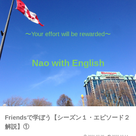
〜Your effort will be rewarded〜
Nao with English
Friendsで学ぼう【シーズン１・エピソード２
解説】①