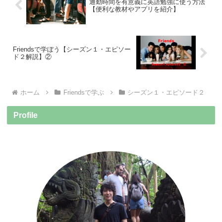
通勤時間を有意義に英語勉強に使う方法
【便利な教材やアプリを紹介】
Friendsで学ぼう【シーズン１・エピソー
ド２解説】②
ホーム
Friendsで学ぶ
シーズン１・エピソード２
Profile