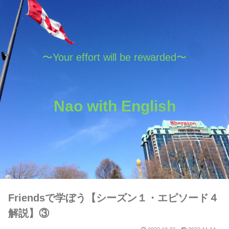
〜Your effort will be rewarded〜
Nao with English
Friendsで学ぼう【シーズン１・エピソード４
解説】③