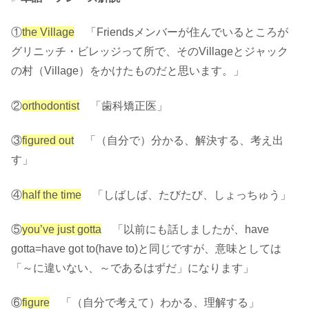
①
the Village
「Friendsメンバーが住んでいるところが
グリニッチ・ビレッジって所で、そのVillageとジャック
の村（Village）をかけたものだと思います。」
②
orthodontist
「歯科矯正医」
③
figured out
「（自分で）分かる、解決する、考え出
す」
④
half the time
「しばしば、たびたび、しょっちゅう」
⑤
you’ve just gotta
「以前にも話しましたが、have
gotta=have got to(have to)と同じですが、意味としては
「～に違いない、～であるはずだ」になります」
⑥
figure
「（自分で考えて）わかる、理解する」