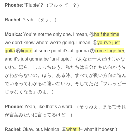
Phoebe
: “Flupie”? （フルッピー？）
Rachel
: Yeah. （えぇ。）
Monica
: You’re not the only one. I mean, ④
half the time
we don’t know where we’re going. I mean, ⑤
you’ve just
gotta
⑥
figure
at some point it’s all gonna
⑦
come together
,
and it’s just gonna be “un-flupie.” （あなた一人だけじゃな
いわ。ほら、しょっちゅう、私たちは自分たちの向かう先
がわからないの。ほら、ある時、すべてが良い方向に進ん
でいるってわかるに違いないわ、そしてただ「フルッピー
じゃなくなる」のよ。）
Phoebe
: Yeah, like that’s a word. （そうねぇ、まるでそれ
が言葉みたいに言ってるけど。）
Rachel
: Okay, but, Monica, ⑧
what if
– what if it doesn’t