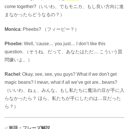
come together?（いいわ、でもモニカ、もし良い方向に進
まなかったらどうなるの？）
Monica
: Pheebs? （フィービー？）
Phoebe
: Well, ‘cause… you just… I don’t like this
question. （そうね、だって、あなたはただ… こういう質
問嫌いよ。）
Rachel
: Okay, see, see, you guys? What if we don’t get
magic beans? I mean, what if all we’ve got are.. beans?
（いいわ、ねぇ、みんな。もし私たちに魔法の豆が手に入
らなかったら？ ほら、私たちが手にしたのは…豆だった
ら？）
✅
単語・フレーズ解説