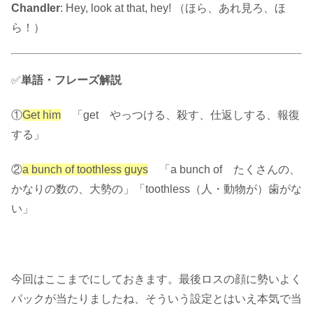
Chandler
: Hey, look at that, hey! （ほら、あれ見ろ、ほ
ら！）
✅
単語・フレーズ解説
①
Get him
「get やっつける、殺す、仕返しする、報復
する」
②
a bunch of toothless guys
「a bunch of たくさんの、
かなりの数の、大勢の」「toothless（人・動物が）歯がな
い」
今回はここまでにしておきます。最後ロスの顔に勢いよく
パックが当たりましたね、そういう設定とはいえ本気で当