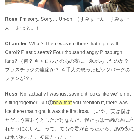
Ross
: I’m sorry. Sorry… Uh-oh. （すみません。すみませ
ん… おっと。）
Chandler
: What? There was ice there that night with
Carol? Plastic seats? Four thousand angry Pittsburgh
fans? （何？ キャロルとのあの夜に、氷があったのか？
プラスチックの座席が？ ４千人の怒ったピッツバーグの
ファンが？）
Ross
: No, actually I was just saying it looks like we’re not
sitting together. But ①
now that
you mention it, there was
ice there that night. It was the first frost. （いや、実は僕は
ただこう言おうとしただけなんだ、僕たちは一緒の席に座
れそうにないね、って。でも今君が言ったから、あの夜に
は氷があった。初霜だった。）