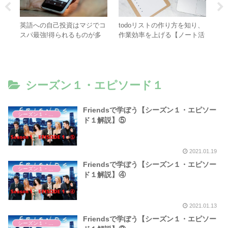
アプ
英語への自己投資はマジでコ
todoリストの作り方を知り、
Fr
を解
スパ最強!得られるものが多
作業効率を上げる【ノート活
１
すぎる話
用法】
シーズン１・エピソード１
Friendsで学ぼう【シーズン１・エピソー
シーズン１・エピソード１
ド１解説】⑤
2021.01.19
Friendsで学ぼう【シーズン１・エピソー
シーズン１・エピソード１
ド１解説】④
2021.01.13
Friendsで学ぼう【シーズン１・エピソー
シーズン１・エピソード１