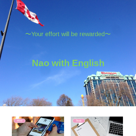
〜Your effort will be rewarded〜
Nao with English
Mind
Study