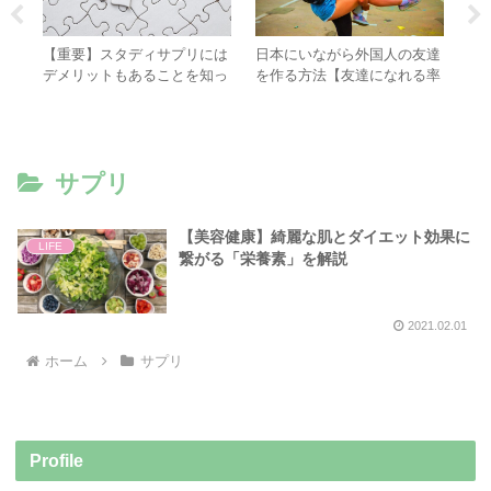
ン
【重要】スタディサプリには
日本にいながら外国人の友達
【
②
デメリットもあることを知っ
を作る方法【友達になれる率
自
ておこう!
高め】
必
サプリ
【美容健康】綺麗な肌とダイエット効果に
LIFE
繋がる「栄養素」を解説
2021.02.01
ホーム
サプリ
Profile